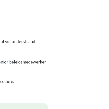
of vul onderstaand
senior beleidsmedewerker
ocedure.