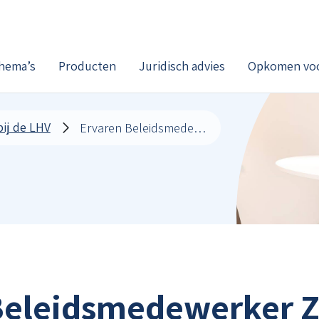
hema’s
Producten
Juridisch advies
Opkomen voo
ij de LHV
Ervaren Beleidsmedewerker Zorg (24 uur per week)
Beleidsmedewerker Z