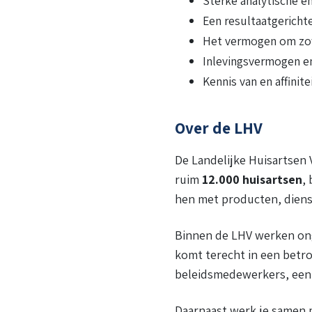
Sterke analytische e
Een resultaatgericht
Het vermogen om zowe
Inlevingsvermogen en
Kennis van en affinit
Over de LHV
De Landelijke Huisartsen 
ruim
12.000 huisartsen
,
hen met producten, diens
Binnen de LHV werken ong
komt terecht in een betr
beleidsmedewerkers, een 
Daarnaast werk je samen m