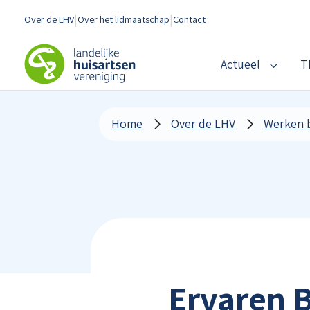
Spring naar content
Over de LHV
Over het lidmaatschap
Contact
LHV
Actueel
T
Home
Over de LHV
Werken b
Ervaren 