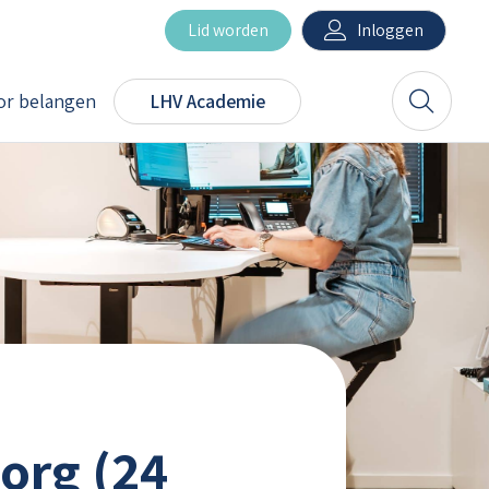
Inloggen
Lid worden
r belangen
LHV Academie
Zoeken
org (24