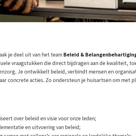
ak je deel uit van het team
Beleid & Belangenbehartigin
tuele vraagstukken die direct bijdragen aan de kwaliteit, to
nzorg. Je ontwikkelt beleid, verbindt mensen en organisat
aar concrete acties. Zo ondersteun je huisartsen om met ple
seert over beleid en visie voor onze leden;
lementatie en uitvoering van beleid;
g samen met collega’s aan regionale en landelijke thema’s;