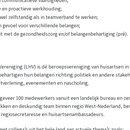
n communicatieve vaardigheden;
e en proactieve werkhouding;
l zelfstandig als in teamverband te werken;
 gevoel voor verschillende belangen;
eit met de gezondheidszorg en/of belangenbehartiging (pré).
Vereniging (LHV) is dé beroepsvereniging van huisartsen in
 behartigen hun belangen richting politiek en andere stak
tverlening, evenementen en nascholing.
eveer 100 medewerkers vanuit een landelijk bureau en zes
okken en deskundig team binnen regio West-Nederland, bes
regiosecretaresse en huisartsenambassadeurs.
et collega’s uit het hele land aan actuele thema’s zoals: