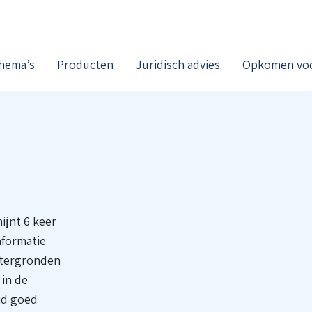
hema’s
Producten
Juridisch advies
Opkomen voo
ijnt 6 keer
nformatie
chtergronden
 in de
lid goed