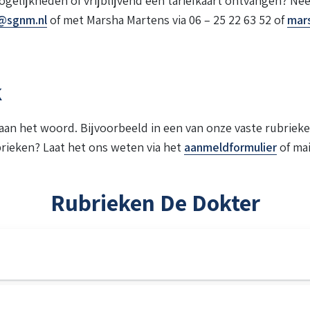
ogelijkheden of vrijblijvend een tariefkaart ontvangen? N
@sgnm.nl
of met Marsha Martens via 06 – 25 22 63 52 of
mar
k
 aan het woord. Bijvoorbeeld in een van onze vaste rubrie
rieken? Laat het ons weten via het
aanmeldformulier
of mai
Rubrieken De Dokter