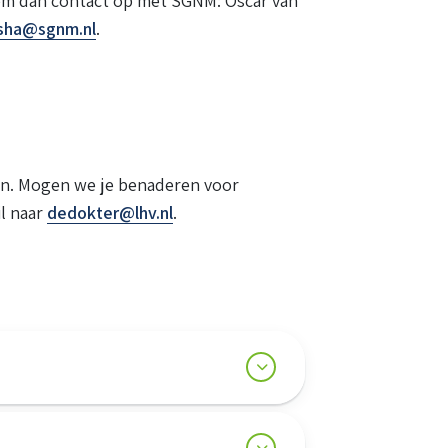
eem dan contact op met SGNM: Oscar van
sha@sgnm.nl
.
ken. Mogen we je benaderen voor
l naar
dedokter@lhv.nl
.