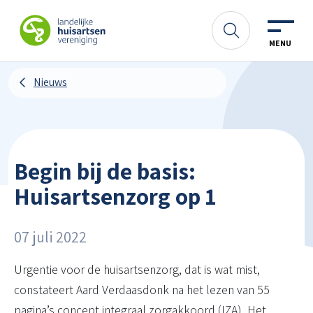
Spring naar content
LHV
Zoeken
MENU
Nieuws
Begin bij de basis:
Huisartsenzorg op 1
07 juli 2022
Urgentie voor de huisartsenzorg, dat is wat mist,
constateert Aard Verdaasdonk na het lezen van 55
pagina’s concept integraal zorgakkoord (IZA). Het