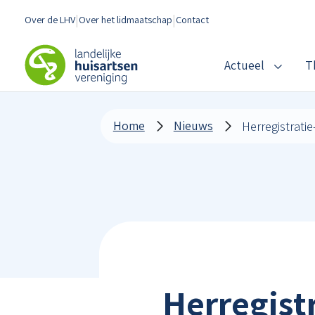
Spring naar content
Over de LHV
Over het lidmaatschap
Contact
LHV
Actueel
T
Home
Nieuws
Herregist