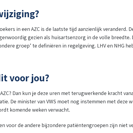
ijziging?
ekers in een AZC is de laatste tijd aanzienlijk veranderd. D
genwoordig gezien als huisartsenzorg in de volle breedte. 
zondere groep’ te definiëren in regelgeving. LHV en NHG he
it voor jou?
n AZC? Dan kun je deze uren met terugwerkende kracht vanaf
ratie. De minister van VWS moet nog instemmen met deze wij
wordt komende weken verwacht.
isen voor de andere bijzondere patiëntengroepen zijn niet v