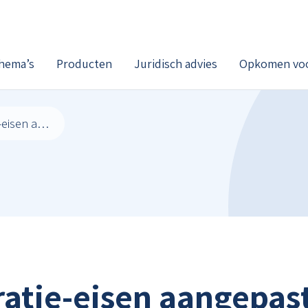
hema’s
Producten
Juridisch advies
Opkomen voo
Herregistratie-eisen aangepast: zorg AZC telt mee als reguliere huisartsenzorg
ratie-eisen aangepast