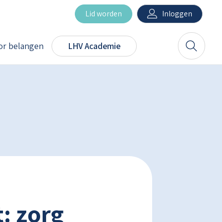
Inloggen
Lid worden
r belangen
LHV Academie
Zoeken
: zorg