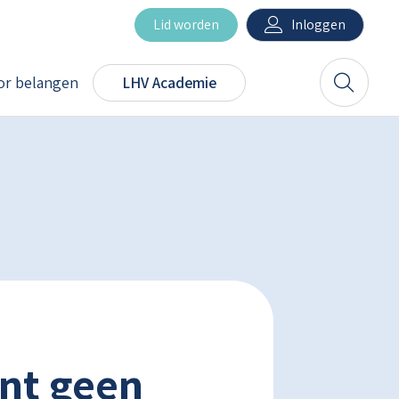
Inloggen
Lid worden
r belangen
LHV Academie
Zoeken
ent geen