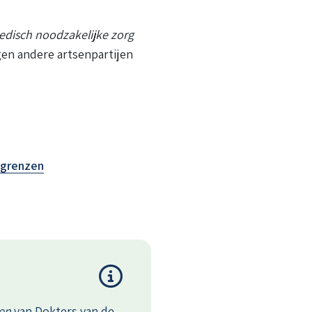
edisch noodzakelijke zorg
gen andere artsenpartijen
 grenzen
gen
van Dokters van de