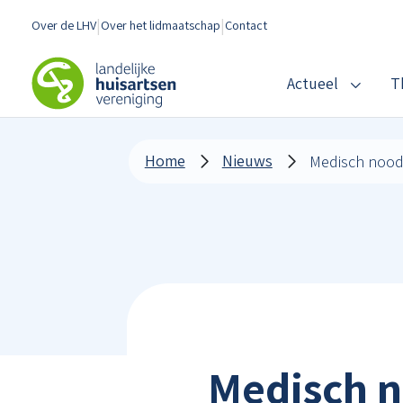
Spring naar content
Over de LHV
Over het lidmaatschap
Contact
LHV
Actueel
T
Home
Nieuws
Medisch n