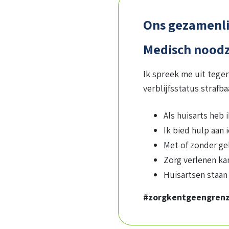
Ons gezamenli
Medisch noodz
Ik spreek me uit teg
verblijfsstatus strafb
Als huisarts heb 
Ik bied hulp aan
Met of zonder gel
Zorg verlenen kan
Huisartsen staan 
#zorgkentgeengren