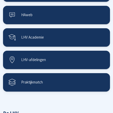
HAweb
LHV Academie
LHV-afdelingen
Praktijkmatch
De LHV