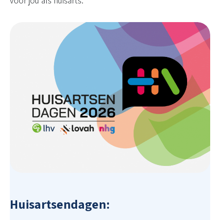
voor jou als huisarts.
Huisartsendagen: