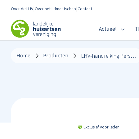
Spring naar content
Over de LHV
Over het lidmaatschap
Contact
LHV
Actueel
T
Home
Producten
LHV-handreiking Personeelshandboek opstellen
Exclusief voor leden