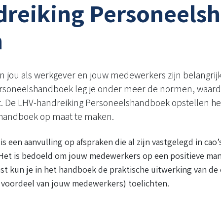
reiking Personeels
n
n jou als werkgever en jouw medewerkers zijn belangrij
personeelshandboek leg je onder meer de normen, waar
st. De LHV-handreiking Personeelshandboek opstellen h
handboek op maat te maken.
 een aanvulling op afspraken die al zijn vastgelegd in cao’
et is bedoeld om jouw medewerkers op een positieve man
aast kun je in het handboek de praktische uitwerking van de
t voordeel van jouw medewerkers) toelichten.