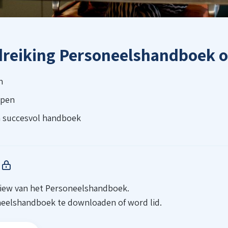
dreiking Personeelshandboek o
n
rpen
n succesvol handboek
view van het Personeelshandboek.
neelshandboek te downloaden of word lid.