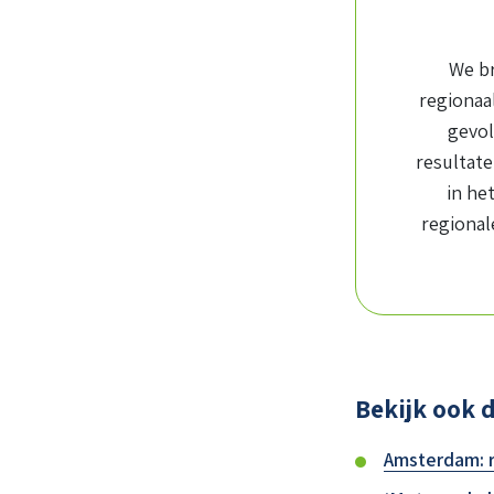
We br
regionaa
gevol
resultat
in he
regional
Bekijk ook 
Amsterdam: r