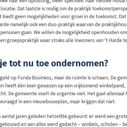
 mee naar een oplossing, meer specifiek: naar nieuwe huisar
locatie. Dat laatste is nodig om de praktijk toekomstperspe
 biedt geen mogelijkheden voor groei in de toekomst. Dat 
 Harde namelijk ook een duo-praktijk waarvan de praktijkho
t pensioen gaan. We willen de mogelijkheid openhouden om
en groepspraktijk waar straks alle inwoners van ’t Harde t
je tot nu toe ondernomen?
regeld op Funda Business, maar de ruimte is schaars. De ge
en heeft één keer gewezen op een vrijkomend winkelpand, 
cht. De gemeente voelt de urgentie niet. Het gaat allemaal 
evraagd in een nieuwbouwplan, maar krijgen dat niet.
 aantal jaren geleden hetzelfde gebeurd: er werd een grot
ebouwd en aan alles werd gedacht – winkels, scholen – be