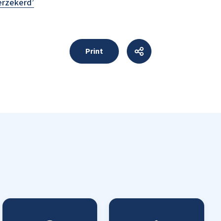
erzekerd’
Print