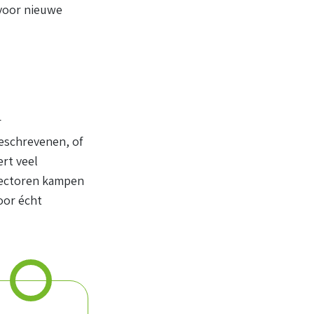
 voor nieuwe
r
eschrevenen, of
rt veel
sectoren kampen
oor écht