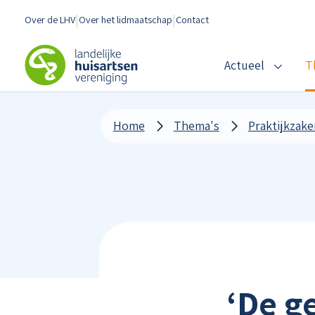
Spring naar content
Over de LHV
Over het lidmaatschap
Contact
LHV
Actueel
T
Home
Thema's
Praktijkzake
‘De g