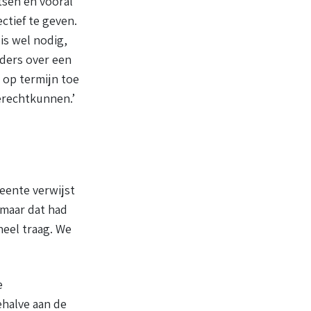
tsen en vooral
ctief te geven.
is wel nodig,
uders over een
 op termijn toe
erechtkunnen.’
meente verwijst
maar dat had
heel traag. We
e
halve aan de