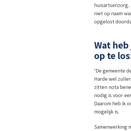
huisartsenzorg. 
niet op naam war
opgelost doorda
Wat heb 
op te lo
‘De gemeente den
Harde wel zulle
zitten nota bene
nodig is voor ee
Daarom heb ik oo
mogelijk is.
Samenwerking me