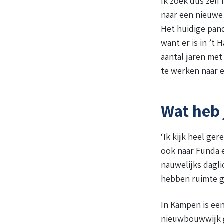
Ik zoek dus zelf
naar een nieuwe 
Het huidige pand
want er is in ’t
aantal jaren me
te werken naar e
Wat heb 
‘Ik kijk heel ge
ook naar Funda 
nauwelijks dagli
hebben ruimte g
In Kampen is een
nieuwbouwwijk g