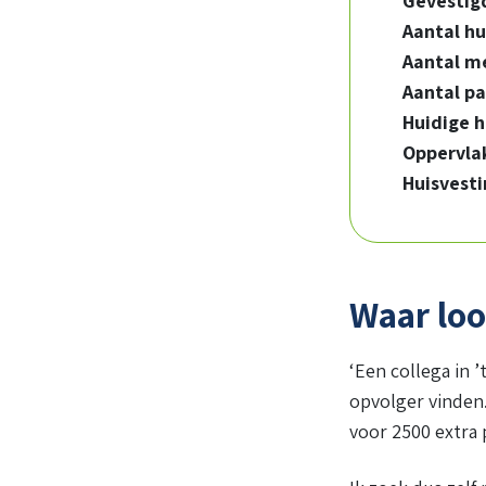
Gevestigd
Aantal hu
Aantal m
Aantal p
Huidige h
Oppervla
Huisvest
Waar loo
‘Een collega in 
opvolger vinden
voor 2500 extra