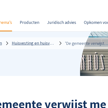
hema’s
Producten
Juridisch advies
Opkomen voo
n
Huisvesting en huisvestingsproblemen
‘De gemeente verwijst me naar Funda in busi
emeente verwijst me