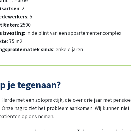
 in
: ’t Harde
isartsen
: 2
edewerkers
: 5
atiënten
: 2500
uisvesting
: in de plint van een appartementencomplex
kte
: 75 m2
ingsproblematiek sinds
: enkele jaren
p je tegenaan?
’t Harde met een solopraktijk, die over drie jaar met pensio
. Onze hagro ziet het probleem aankomen. Wij kunnen niet
 patiënten op ons nemen.