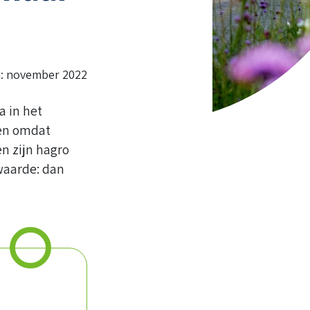
m: november 2022
a in het
een omdat
n zijn hagro
waarde: dan