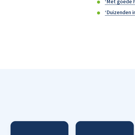
‘Met goede h
‘Duizenden i