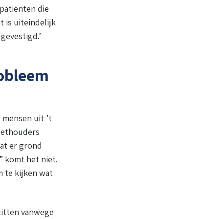
 patiënten die
 is uiteindelijk
gevestigd.’
robleem
 mensen uit ’t
 wethouders
dat er grond
” komt het niet.
 te kijken wat
zitten vanwege