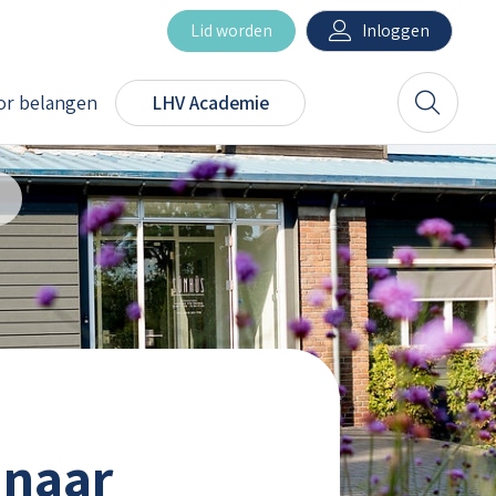
Inloggen
Lid worden
r belangen
LHV Academie
Zoeken
ness’
 naar