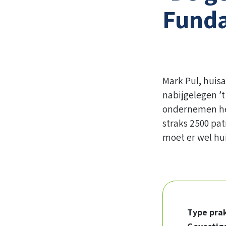
Funda
Mark Pul, huisa
nabijgelegen ’
ondernemen hem
straks 2500 pa
moet er wel hui
Type prak