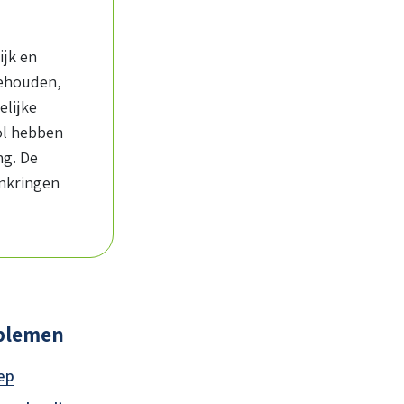
ijk en
gehouden,
elijke
ol hebben
ng. De
enkringen
oblemen
ep