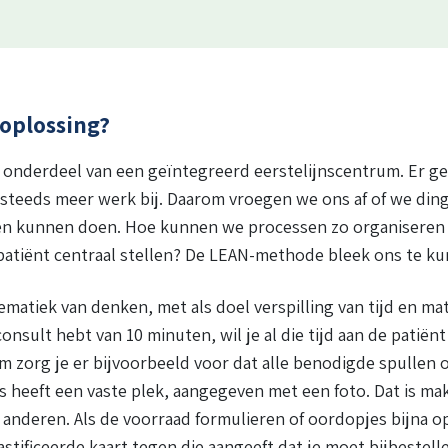
e oplossing?
s onderdeel van een geïntegreerd eerstelijnscentrum. Er ge
 steeds meer werk bij. Daarom vroegen we ons af of we din
den kunnen doen. Hoe kunnen we processen zo organiseren 
patiënt centraal stellen? De LEAN-methode bleek ons te k
ematiek van denken, met als doel verspilling van tijd en ma
consult hebt van 10 minuten, wil je al die tijd aan de patië
 zorg je er bijvoorbeeld voor dat alle benodigde spullen o
es heeft een vaste plek, aangegeven met een foto. Dat is mak
anderen. Als de voorraad formulieren of oordopjes bijna op
stificeerde kaart tegen die aangeeft dat je moet bijbestelle