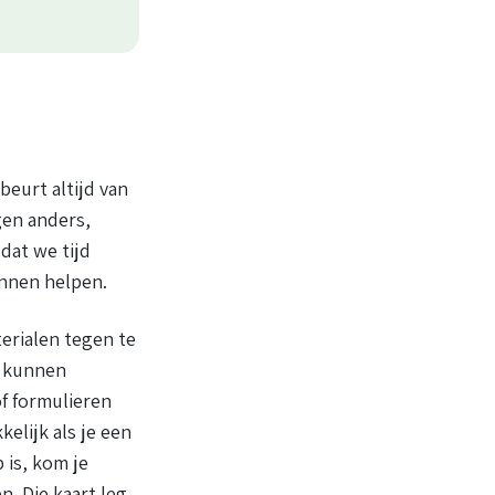
beurt altijd van
gen anders,
dat we tijd
unnen helpen.
terialen tegen te
nt kunnen
f formulieren
kelijk als je een
 is, kom je
n. Die kaart leg