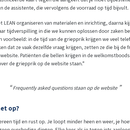
an de assistente, die vervolgens de voorraad op tijd bijvult.
et LEAN organiseren van materialen en inrichting, daarna kij
aar tijdverspilling in die we kunnen oplossen door zaken be
 voorbeeld: in de tijd van de griepprik krijgen we veel tele
en dat ze vaak dezelfde vraag krijgen, zetten ze die bij de 
website. Patiënten die bellen krijgen in de welkomstboods
over de griepprik op de website staan.”
Frequently asked questions staan op de website
het op?
ereen tijd en rust op. Je loopt minder heen en weer, je hoef
geen overbodige dingen. Elke keer als je tegen iets aanloop