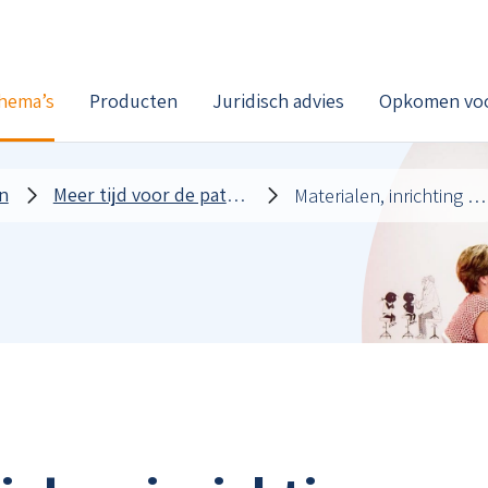
hema’s
Producten
Juridisch advies
Opkomen voo
n
Meer tijd voor de patiënt
Materialen, inrichting en processen beter organiseren