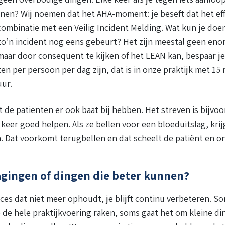
nen? Wij noemen dat het AHA-moment: je beseft dat het eff
combinatie met een Veilig Incident Melding. Wat kun je doe
o’n incident nog eens gebeurt? Het zijn meestal geen en
aar door consequent te kijken of het LEAN kan, bespaar je t
n per persoon per dag zijn, dat is in onze praktijk met 1
uur.
t de patiënten er ook baat bij hebben. Het streven is bijvo
 keer goed helpen. Als ze bellen voor een bloeduitslag, krij
 Dat voorkomt terugbellen en dat scheelt de patiënt en ons
dagingen of dingen die beter kunnen?
ces dat niet meer ophoudt, je blijft continu verbeteren. S
 de hele praktijkvoering raken, soms gaat het om kleine di