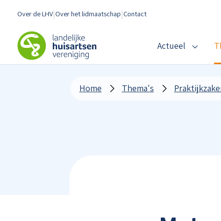
Spring naar content
Over de LHV
Over het lidmaatschap
Contact
LHV
Actueel
T
Home
Thema's
Praktijkzake