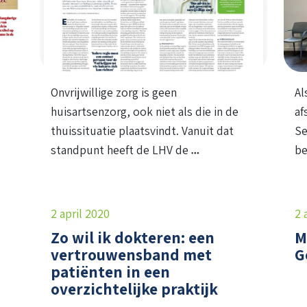
Onvrijwillige zorg is geen
Al
huisartsenzorg, ook niet als die in de
af
thuissituatie plaatsvindt. Vanuit dat
Se
standpunt heeft de LHV de
be
2 april 2020
2 
Zo wil ik dokteren: een
M
vertrouwensband met
G
patiënten in een
overzichtelijke praktijk