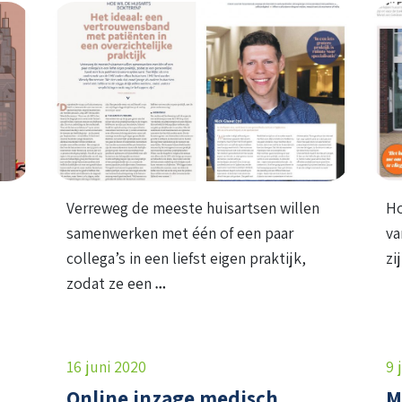
Verreweg de meeste huisartsen willen
Ho
samenwerken met één of een paar
va
collega’s in een liefst eigen praktijk,
zi
zodat ze een
16 juni 2020
9 
Online inzage medisch
M