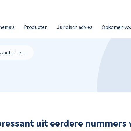
hema’s
Producten
Juridisch advies
Opkomen voo
Ook interessant uit eerdere nummers van De Dokter
eressant uit eerdere nummers 