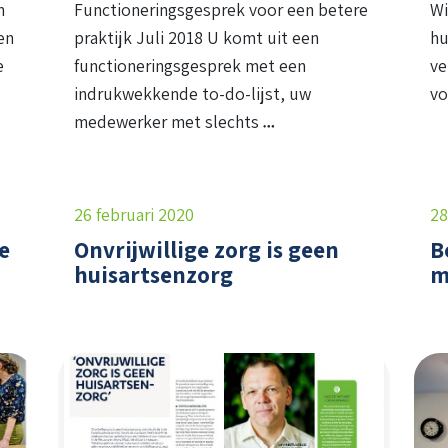
n
Functioneringsgesprek voor een betere
Wi
en
praktijk Juli 2018 U komt uit een
hu
e
functioneringsgesprek met een
ve
indrukwekkende to-do-lijst, uw
vo
medewerker met slechts
26 februari 2020
28
e
Onvrijwillige zorg is geen
B
huisartsenzorg
m