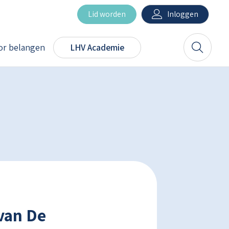
Inloggen
Lid worden
r belangen
LHV Academie
Zoeken
van De