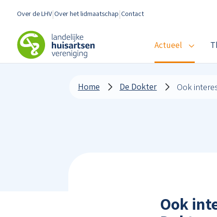
Spring naar content
Over de LHV
Over het lidmaatschap
Contact
LHV
Actueel
T
Home
De Dokter
Ook int