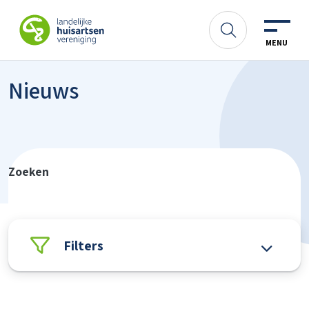
Spring naar content
LHV
Zoeken
MENU
Nieuws
Zoeken
Filters