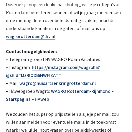
Dus zoek je nog een leuke nascholing, wil je je collega’s uit
Rotterdam beter leren kennen of wil je graag meedenken
en je mening delen over beleidsmatige zaken, houd de
onderstaande kanalen in de gaten, of mail ons op
wagrorotterdam@lhv.nl
Contactmogelijkheden:
– Telegram groep LHV WAGRO Rdam Vacatures
– Instagram
https://instagram.com/wagroffa?
igshid=MzRlODBiNWFlZA==
– Mail:
wagro@huisartsenkringrotterdam.nl
– HAwebgroep Wagro:
WAGRO Rotterdam-Rijnmond –
Startpagina – HAweb
We zouden het super op prijs stellen als je je per mail zou
willen aanmelden voor eventuele mails in de toekomst
waarbij we jullie input vragen over beleidskwesties of