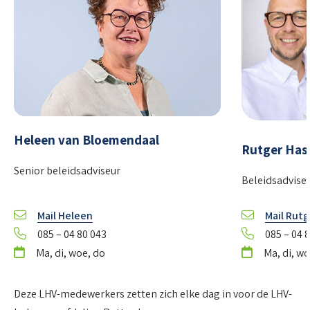
Heleen van Bloemendaal
Rutger Has
Senior beleidsadviseur
Beleidsadvise
Mail Heleen
Mail Rutg
085 – 04 80 043
085 – 04 
Ma, di, woe, do
Ma, di, wo
Deze LHV-medewerkers zetten zich elke dag in voor de LHV-