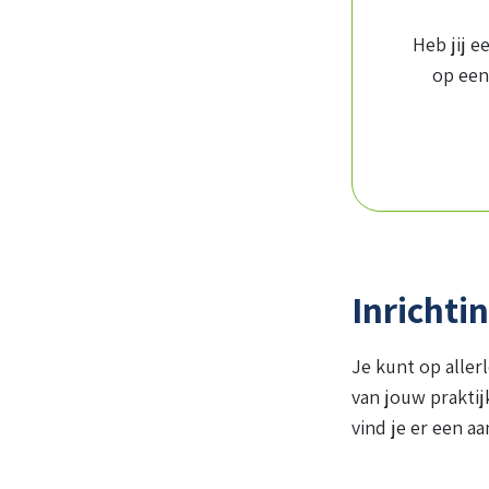
Heb jij e
op een
Inricht
Je kunt op aller
van jouw prakti
vind je er een aa