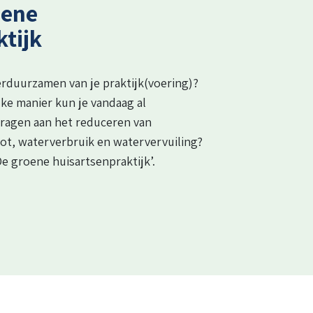
oene
tijk
verduurzamen van je praktijk(voering)?
lke manier kun je vandaag al
ragen aan het reduceren van
oot, waterverbruik en watervervuiling?
De groene huisartsenpraktijk’.