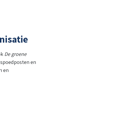
nisatie
ok
De groene
enspoedposten en
n en