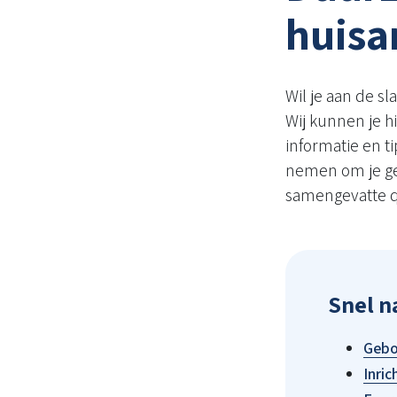
huisa
Wil je aan de sl
Wij kunnen je h
informatie en t
nemen om je ge
samengevatte q
Snel n
Geb
Inric