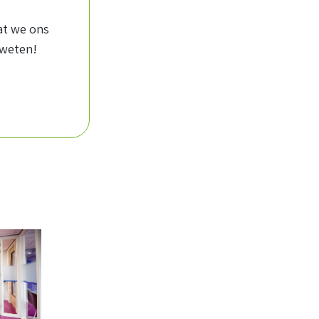
dat we ons
 weten!