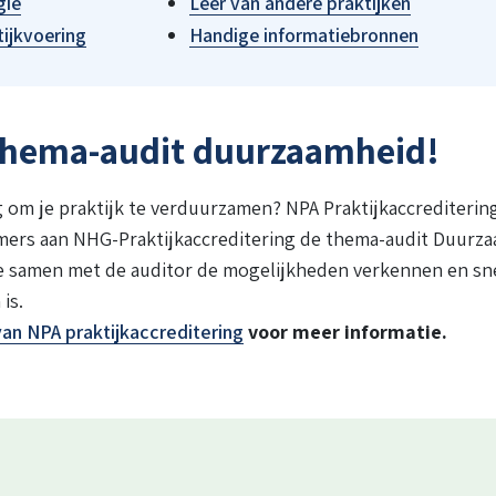
gie
Leer van andere praktijken
tijkvoering
Handige informatiebronnen
thema-audit duurzaamheid!
lag om je praktijk te verduurzamen? NPA Praktijkaccrediterin
emers aan NHG-Praktijkaccreditering de thema-audit Duurza
je samen met de auditor de mogelijkheden verkennen en sne
is.
van NPA praktijkaccreditering
voor meer informatie.