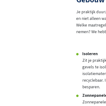
Je praktijk duu
en niet alleen w
Welke maatregele
nemen? We hebben
Isoleren
Zit je prakti
gevels te is
isolatiemater
recyclebaar.
besparen.
Zonnepanel
Zonnepanelen