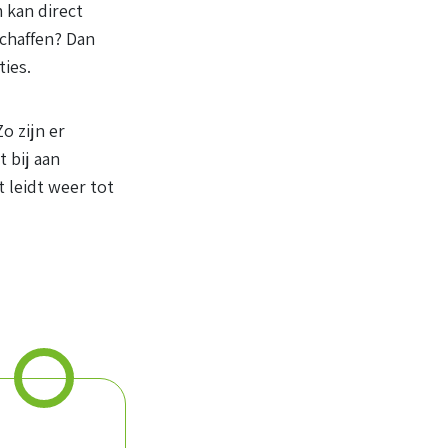
 kan direct
chaffen? Dan
nties.
o zijn er
 bij aan
 leidt weer tot