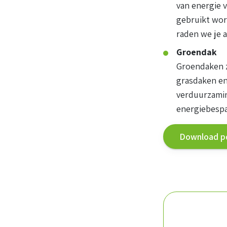
van energie 
gebruikt wor
raden we je 
Groendak
Groendaken zi
grasdaken en
verduurzamin
energiebespa
Download pd