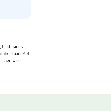
g biedt sinds
amheid aan. Met
l zien waar