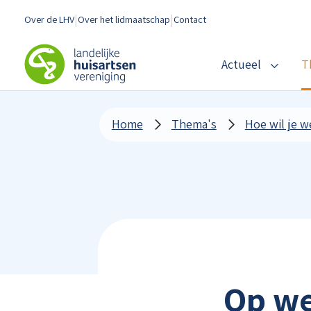
Spring naar content
Over de LHV
Over het lidmaatschap
Contact
LHV
Actueel
T
Home
Thema's
Hoe wil je 
Op we