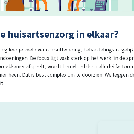
de huisartsenzorg in elkaar?
ding leer je veel over consultvoering, behandelingsmogelij
doeningen. De focus ligt vaak sterk op het werk ‘in de sp
spreekkamer afspeelt, wordt beïnvloed door allerlei factor
er heen. Dat is best complex om te doorzien. We leggen de
uit.