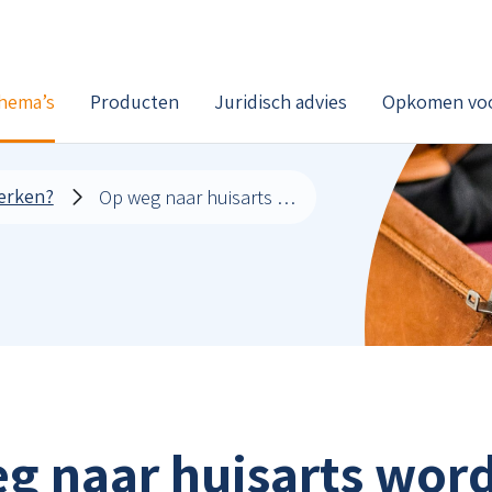
hema’s
Producten
Juridisch advies
Opkomen voo
werken?
Op weg naar huisarts worden
g naar huisarts wor