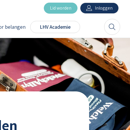
Inloggen
Lid worden
r belangen
LHV Academie
Zoeken
den